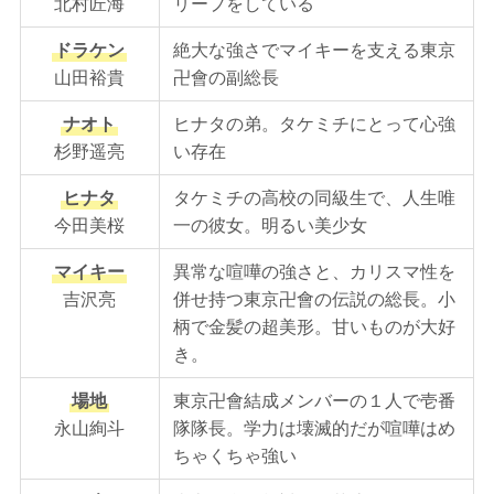
北村匠海
リープをしている
ドラケン
絶大な強さでマイキーを支える東京
山田裕貴
卍會の副総長
ナオト
ヒナタの弟。タケミチにとって心強
杉野遥亮
い存在
ヒナタ
タケミチの高校の同級生で、人生唯
今田美桜
一の彼女。明るい美少女
マイキー
異常な喧嘩の強さと、カリスマ性を
吉沢亮
併せ持つ東京卍會の伝説の総長。小
柄で金髪の超美形。甘いものが大好
き。
場地
東京卍會結成メンバーの１人で壱番
永山絢斗
隊隊長。学力は壊滅的だが喧嘩はめ
ちゃくちゃ強い