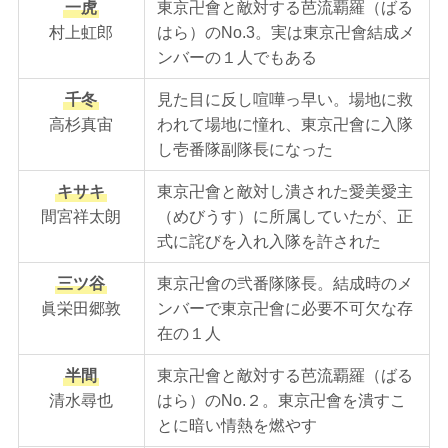
一虎
東京卍會と敵対する芭流覇羅（ばる
村上虹郎
はら）のNo.3。実は東京卍會結成メ
ンバーの１人でもある
千冬
見た目に反し喧嘩っ早い。場地に救
高杉真宙
われて場地に憧れ、東京卍會に入隊
し壱番隊副隊長になった
キサキ
東京卍會と敵対し潰された愛美愛主
間宮祥太朗
（めびうす）に所属していたが、正
式に詫びを入れ入隊を許された
三ツ谷
東京卍會の弐番隊隊長。結成時のメ
眞栄田郷敦
ンバーで東京卍會に必要不可欠な存
在の１人
半間
東京卍會と敵対する芭流覇羅（ばる
清水尋也
はら）のNo.２。東京卍會を潰すこ
とに暗い情熱を燃やす