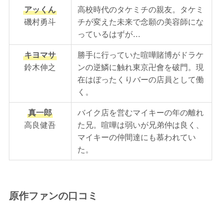
アッくん
高校時代のタケミチの親友。タケミ
磯村勇斗
チが変えた未来で念願の美容師にな
っているはずが…
キヨマサ
勝手に行っていた喧嘩賭博がドラケ
鈴木伸之
ンの逆鱗に触れ東京卍會を破門。現
在はぼったくりバーの店員として働
く。
真一郎
バイク店を営むマイキーの年の離れ
高良健吾
た兄。喧嘩は弱いが兄弟仲は良く、
マイキーの仲間達にも慕われてい
た。
原作ファンの口コミ