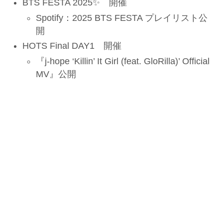
BTS FESTA 2025✨ 開催
Spotify：2025 BTS FESTA プレイリスト公
開
HOTS Final DAY1 開催
『j-hope ‘Killin’ It Girl (feat. GloRilla)’ Official
MV』公開