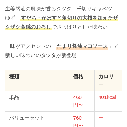
生姜醤油の風味が香るタツタ＋千切りキャベツ＋
ゆず・
すだち・かぼすと角切りの大根を加えたザ
クザク食感のおろし
でさっぱりとした味わい
一味がアクセントの「
たまり醤油マヨソース
」で
新しい味わいのタツタが新登場！
種類
価格
カロリ
ー
単品
460
401kcal
円〜
バリューセット
760
ー
円〜