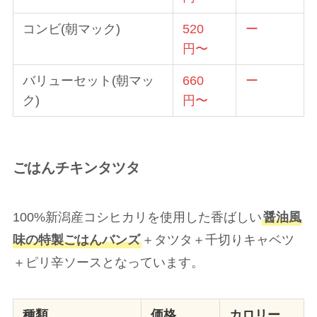
コンビ(朝マック)
520
ー
円〜
バリューセット(朝マッ
66
0
ー
ク)
円〜
ごはんチキンタツタ
100%新潟産コシヒカリを使用した香ばしい
醤油風
味の特製ごはんバンズ
＋タツタ＋千切りキャベツ
＋ピリ辛ソースとなっています。
種類
価格
カロリー