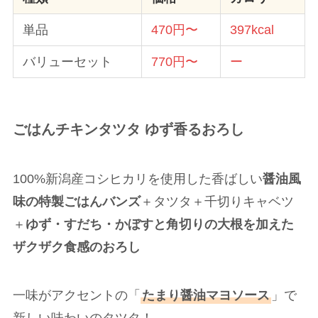
単品
470円〜
397kcal
バリューセット
770円〜
ー
ごはんチキンタツタ ゆず香るおろし
100%新潟産コシヒカリを使用した香ばしい
醤油風
味の特製ごはんバンズ
＋タツタ＋千切りキャベツ
＋
ゆず・すだち・かぼすと角切りの大根を加えた
ザクザク食感のおろし
一味がアクセントの「
たまり醤油マヨソース
」で
新しい味わいのタツタ！