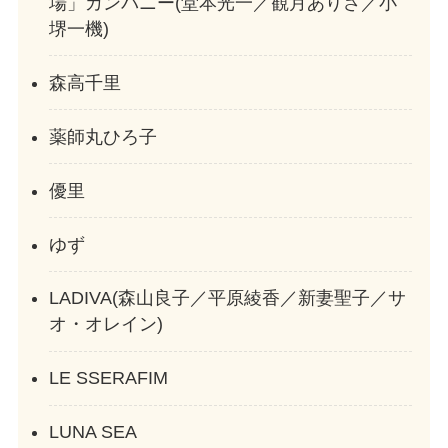
場」カンパニー(堂本光一／観月ありさ／小
堺一機)
森高千里
薬師丸ひろ子
優里
ゆず
LADIVA(森山良子／平原綾香／新妻聖子／サ
オ・オレイン)
LE SSERAFIM
LUNA SEA