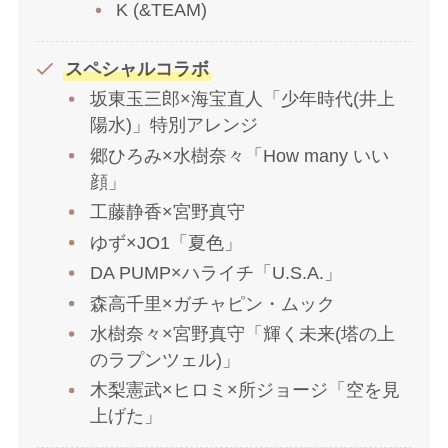
K (&TEAM)
スペシャルコラボ
坂東玉三郎×海宝直人「少年時代(井上
陽水)」特別アレンジ
郷ひろみ×水樹奈々「How many いい
顔」
工藤静香×宮野真守
ゆず×JO1「夏色」
DA PUMP×ハライチ「U.S.A.」
森高千里×ガチャピン・ムック
水樹奈々×宮野真守「輝く未来(塔の上
のラプンツェル)」
木梨憲武×ヒロミ×所ジョージ「空を見
上げた」