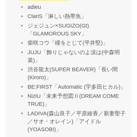
adieu
ClariS「淋しい熱帯魚」
ジェジュン×SUGIZO(Gt)
「GLAMOROUS SKY」
柴咲コウ「瞳をとじて(平井堅)」
JUJU「飾りじゃないのよ涙は(中森明
菜)」
渋谷龍太(SUPER BEAVER)「長い間
(Kiroro)」
BE:FIRST「Automatic (宇多田ヒカル)」
NiziU「未来予想図Ⅱ(DREAM COME
TRUE)」
LADIVA(森山良子／平原綾香／新妻聖子
／サオ・オレイン)「アイドル
(YOASOBI)」