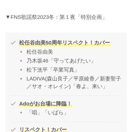
▼FNS歌謡祭2023冬：第１夜「特別企画」
松任谷由美50周年リスペクト！カバー
松任谷由美
乃木坂46「守ってあげたい」
松下洸平「卒業写真」
LADIVA(森山良子／平原綾香／新妻聖子
／サオ・オレイン)「春よ、来い」
Adoがお台場に降臨！
「唱」「いばら」
リスペクト！カバー