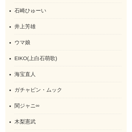
石崎ひゅーい
井上芳雄
ウマ娘
EIKO(上白石萌歌)
海宝直人
ガチャピン・ムック
関ジャニ∞
木梨憲武