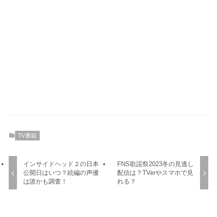
TV番組
インサイドヘッド２の日本
FNS歌謡祭2023冬の見逃し
公開日はいつ？続編の声優
配信は？TVerやスマホで見
は誰かも調査！
れる？