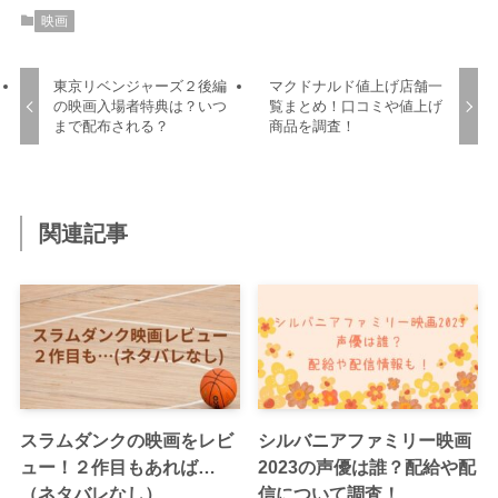
映画
東京リベンジャーズ２後編
マクドナルド値上げ店舗一
の映画入場者特典は？いつ
覧まとめ！口コミや値上げ
まで配布される？
商品を調査！
関連記事
スラムダンクの映画をレビ
シルバニアファミリー映画
ュー！２作目もあれば…
2023の声優は誰？配給や配
（ネタバレなし）
信について調査！