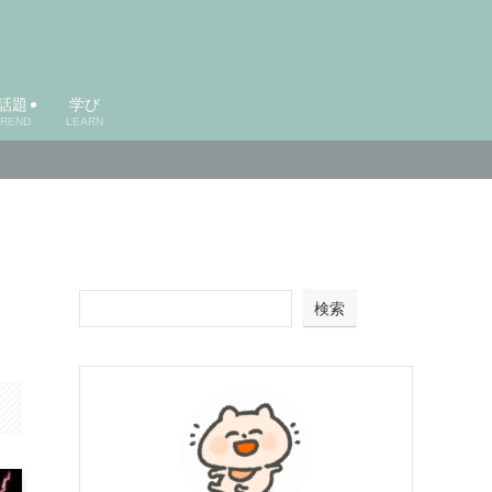
話題
学び
TREND
LEARN
検索