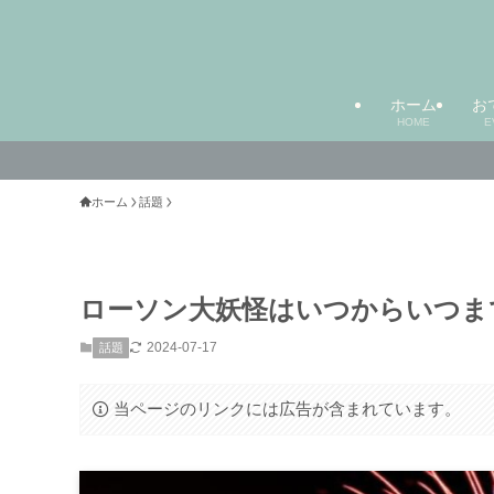
ホーム
お
HOME
E
ホーム
話題
ローソン大妖怪はいつからいつま
2024-07-17
話題
当ページのリンクには広告が含まれています。