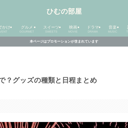
ひむの部屋
でかけ
グルメ
スイーツ
映画
ドラマ
音楽
VENT
GOURMET
SWEETS
MOVIE
DRAMA
MUSIC
本ページはプロモーションが含まれています
で？グッズの種類と日程まとめ