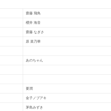
齋藤 飛鳥
櫻井 海音
齋藤 なぎさ
原 菜乃華
あのちゃん
要潤
金子ノブアキ
茅島みずき