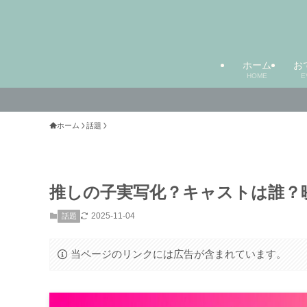
ホーム
お
HOME
E
ホーム
話題
推しの子実写化？キャストは誰？
2025-11-04
話題
当ページのリンクには広告が含まれています。