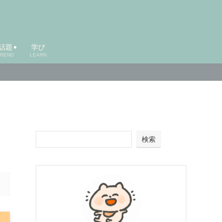
話題
学び
TREND
LEARN
検索