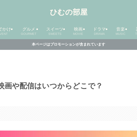
ひむの部屋
でかけ
グルメ
スイーツ
映画
ドラマ
音楽
VENT
GOURMET
SWEETS
MOVIE
DRAMA
MUSIC
本ページはプロモーションが含まれています
映画や配信はいつからどこで？