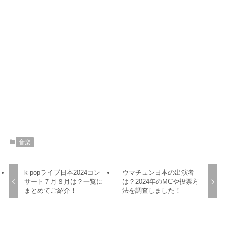
音楽
k-popライブ日本2024コン
ウマチュン日本の出演者
サート７月８月は？一覧に
は？2024年のMCや投票方
まとめてご紹介！
法を調査しました！