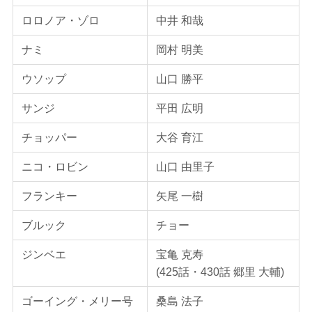
ロロノア・ゾロ
中井 和哉
ナミ
岡村 明美
ウソップ
山口 勝平
サンジ
平田 広明
チョッパー
大谷 育江
ニコ・ロビン
山口 由里子
フランキー
矢尾 一樹
ブルック
チョー
ジンベエ
宝亀 克寿
(425話・430話 郷里 大輔)
ゴーイング・メリー号
桑島 法子