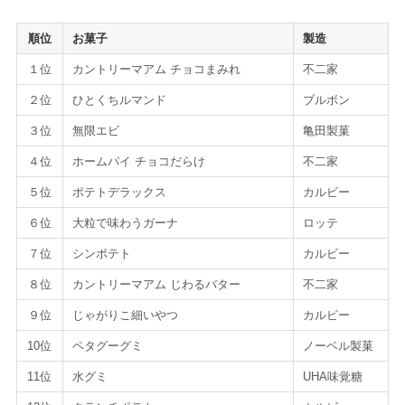
順位
お菓子
製造
１位
カントリーマアム チョコまみれ
不二家
２位
ひとくちルマンド
ブルボン
３位
無限エビ
亀田製菓
４位
ホームパイ チョコだらけ
不二家
５位
ポテトデラックス
カルビー
６位
大粒で味わうガーナ
ロッテ
７位
シンポテト
カルビー
８位
カントリーマアム じわるバター
不二家
９位
じゃがりこ細いやつ
カルビー
10位
ペタグーグミ
ノーベル製菓
11位
水グミ
UHA味覚糖