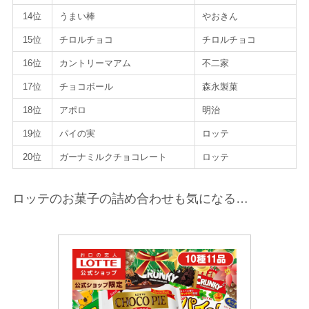
14位
うまい棒
やおきん
15位
チロルチョコ
チロルチョコ
16位
カントリーマアム
不二家
17位
チョコボール
森永製菓
18位
アポロ
明治
19位
パイの実
ロッテ
20位
ガーナミルクチョコレート
ロッテ
ロッテのお菓子の詰め合わせも気になる…