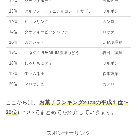
12位
クランチポテト
カルビー
13位
アルフォートミニチョコレートサブレ
ブルボン
14位
ピュレリング
カンロ
14位
クランキービッグパウチ
ロッテ
16位
カヌレット
UHA味覚糖
17位
つぶグミPREMIUM濃厚ぶどう
春日井製菓
18位
しゃりもにグミ
ブルボン
19位
生ラムネ玉
森永製菓
20位
マロッシュ
カンロ
ここからは、
お菓子ランキング2023の平成１位〜
20位
についてまとめてを紹介していきます。
スポンサーリンク