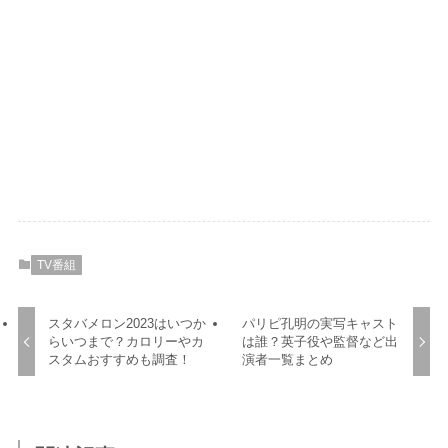
TV番組
スタバメロン2023はいつか
パリピ孔明の実写キャスト
らいつまで？カロリーやカ
は誰？英子役や監督など出
スタムおすすめも調査！
演者一覧まとめ