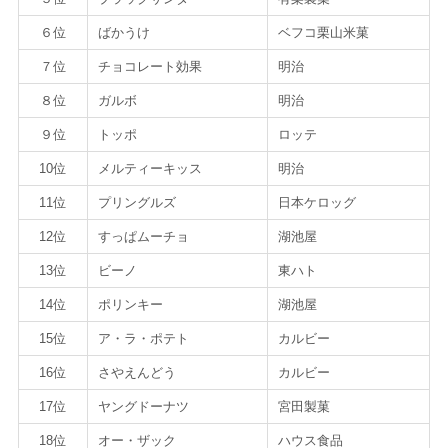
６位
ばかうけ
ベフコ栗山米菓
７位
チョコレート効果
明治
８位
ガルボ
明治
９位
トッポ
ロッテ
10位
メルティーキッス
明治
11位
プリングルズ
日本ケロッグ
12位
すっぱムーチョ
湖池屋
13位
ビーノ
東ハト
14位
ポリンキー
湖池屋
15位
ア・ラ・ポテト
カルビー
16位
さやえんどう
カルビー
17位
ヤングドーナツ
宮田製菓
18位
オー・ザック
ハウス食品