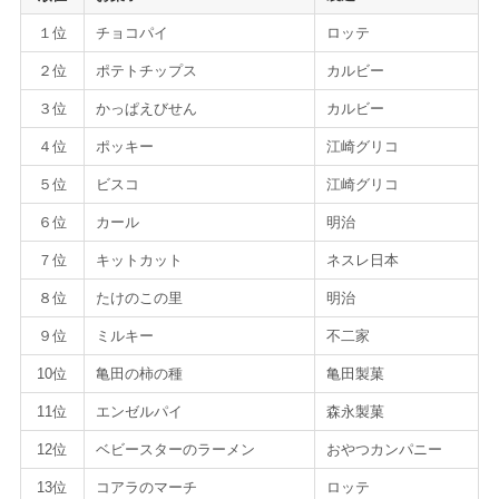
１位
チョコパイ
ロッテ
２位
ポテトチップス
カルビー
３位
かっぱえびせん
カルビー
４位
ポッキー
江崎グリコ
５位
ビスコ
江崎グリコ
６位
カール
明治
７位
キットカット
ネスレ日本
８位
たけのこの里
明治
９位
ミルキー
不二家
10位
亀田の柿の種
亀田製菓
11位
エンゼルパイ
森永製菓
12位
ベビースターのラーメン
おやつカンパニー
13位
コアラのマーチ
ロッテ