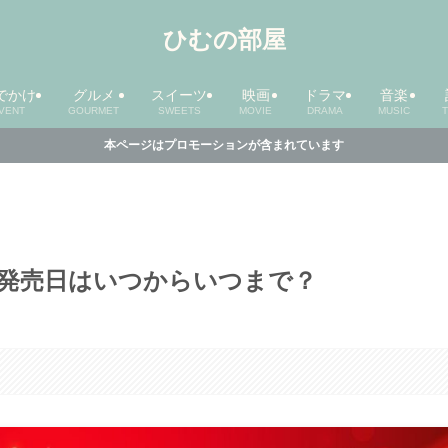
ひむの部屋
でかけ
グルメ
スイーツ
映画
ドラマ
音楽
VENT
GOURMET
SWEETS
MOVIE
DRAMA
MUSIC
本ページはプロモーションが含まれています
？発売日はいつからいつまで？