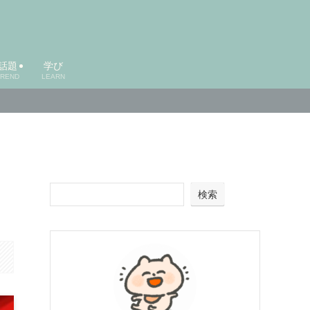
話題
学び
TREND
LEARN
検索