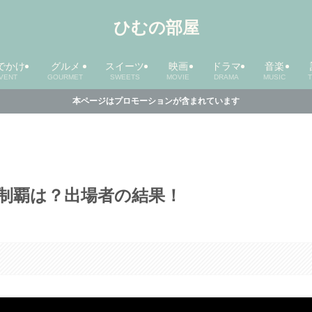
ひむの部屋
でかけ
グルメ
スイーツ
映画
ドラマ
音楽
VENT
GOURMET
SWEETS
MOVIE
DRAMA
MUSIC
本ページはプロモーションが含まれています
完全制覇は？出場者の結果！