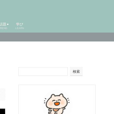
話題
学び
TREND
LEARN
検索