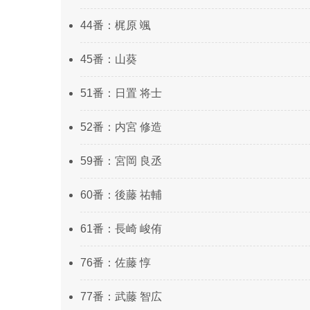
44番：梶原 颯
45番：山葵
51番：日置 将士
52番：内宮 修造
59番：宮岡 良丞
60番：後藤 祐輔
61番：長崎 峻侑
76番：佐藤 惇
77番：武藤 智広