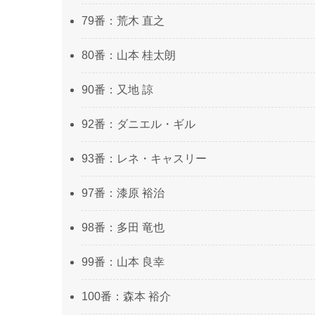
79番：荒木 直之
80番：山本 桂太朗
90番：又地 諒
92番：ダニエル・ギル
93番：レネ・キャスリー
97番：漆原 裕治
98番：多田 竜也
99番：山本 良幸
100番：森本 裕介