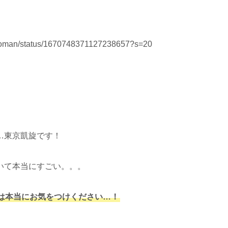
n_Toman/status/1670748371127238657?s=20
…東京凱旋です！
いて本当にすごい。。。
は本当にお気をつけください…！