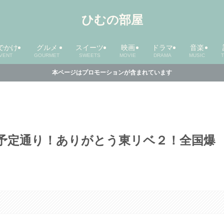
ひむの部屋
でかけ
グルメ
スイーツ
映画
ドラマ
音楽
VENT
GOURMET
SWEETS
MOVIE
DRAMA
MUSIC
本ページはプロモーションが含まれています
予定通り！ありがとう東リベ２！全国爆