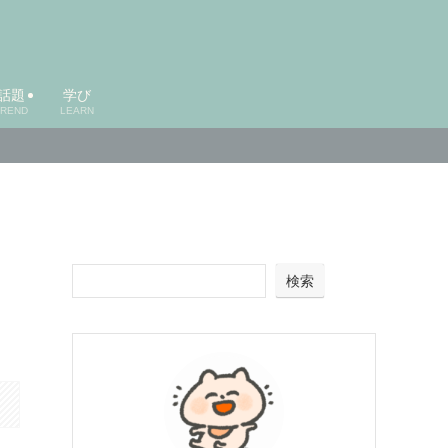
話題
学び
TREND
LEARN
検索