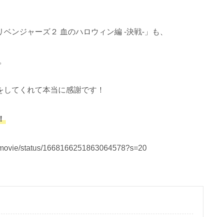
ベンジャーズ２ 血のハロウィン編 -決戦-」も、
。
をしてくれて本当に感謝です！
！
rs_movie/status/1668166251863064578?s=20