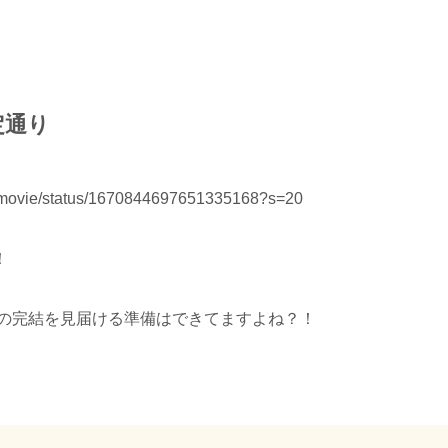
定通り
rs_movie/status/1670844697651335168?s=20
！
」の完結を見届ける準備はできてますよね？！